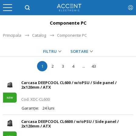
Componente PC
Principala
Catalog
Componente PC
FILTRU
SORTARE
1
2
3
4
...
43
Carcasa DEEPCOOL CL600 / w/oPSU / Side panel /
2x120mm / ATX
NEW
Cod: XDC-CL600
Garanție:
24 luni
Carcasa DEEPCOOL CL6600 / w/oPSU / Side panel /
2x120mm / ATX