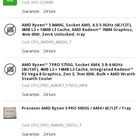
NEW
Cod: XDC-CL6600
Garanție:
24 luni
AMD Ryzen™ 5 8600G, Socket AM5, 4.3-5.0GHz (6C/12T),
6MB L2 + 16MB L3 Cache, AMD Radeon™ 760M Graphics,
4nm 65W, Zen4, Unlocked, tray
Cod: CPU_AMDR5_8600G_T
Garanție:
24 luni
AMD Ryzen™ 7 PRO 5755G, Socket AM4, 3.8-4.6GHz
(8C/16T), 4MB L2 + 16MB L3 Cache, Integrated Radeon™
RX Vega 8 Graphics, Zen 3, 7nm 65W, Bulk + AMD Wraith
Stealth Cooler
Cod: CPU_PRO_AMDR7_5755G_MPK
Garanție:
24 luni
Procesor AMD Ryzen 5 PRO 5655G / AM4 / 6C/12T / Tray
Cod: CPU_PRO_AMDR5_5655G_T
Garanție:
24 luni