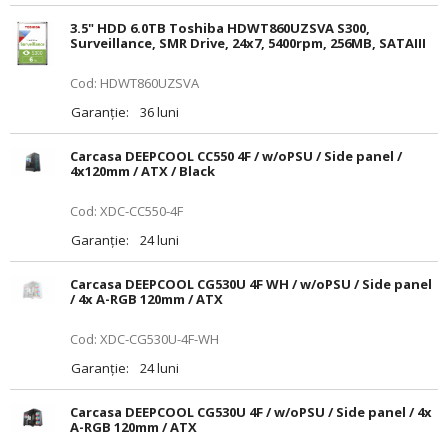
3.5" HDD 6.0TB Toshiba HDWT860UZSVA S300,
Surveillance, SMR Drive, 24x7, 5400rpm, 256MB, SATAIII
Cod: HDWT860UZSVA
Garanție:
36 luni
Carcasa DEEPCOOL CC550 4F / w/oPSU / Side panel /
4x120mm / ATX / Black
Cod: XDC-CC550-4F
Garanție:
24 luni
Carcasa DEEPCOOL CG530U 4F WH / w/oPSU / Side panel
/ 4x A-RGB 120mm / ATX
Cod: XDC-CG530U-4F-WH
Garanție:
24 luni
Carcasa DEEPCOOL CG530U 4F / w/oPSU / Side panel / 4x
A-RGB 120mm / ATX