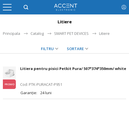
Litiere
Principala
Catalog
SMART PET DEVICES
Litiere
FILTRU
SORTARE
Litiera pentru pisici Petkit Pura/ 507*374*350mm/ white
Cod: PTK-PURACAT-P951
PROMO
Garanție:
24 luni