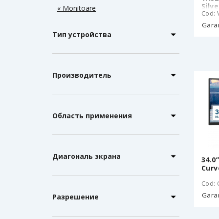
Silv
« Monitoare
Cod:
Garan
Тип устройства
Производитель
Область применения
Диагональ экрана
34.0
Curv
Cod:
Garan
Разрешение