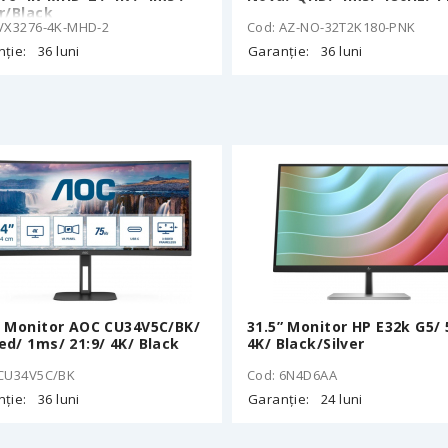
er/Black
 VX3276-4K-MHD-2
Cod: AZ-NO-32T2K180-PNK
ție:
36 luni
Garanție:
36 luni
” Monitor AOC CU34V5C/BK/
31.5” Monitor HP E32k G5/
ed/ 1ms/ 21:9/ 4K/ Black
4K/ Black/Silver
 CU34V5C/BK
Cod: 6N4D6AA
ție:
36 luni
Garanție:
24 luni