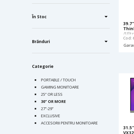
În Stoc
39.7
Thin
/Ult
Cod:
Brănduri
Garan
Categorie
PORTABLE / TOUCH
GAMING MONITOARE
25” OR LESS
30” OR MORE
27”-29”
EXCLUSIVE
ACCESORII PENTRU MONITOARE
31.5
VX32