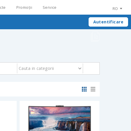
cte
Promoții
Service
RO
Autentificare
Cauta in categorii