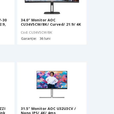
W-30
34.0” Monitor AOC
:9,
CU34V5CW/BK/ Curved/ 21:9/ 4K
Cod: CU34V5CW/BK
4
Garanție:
36 luni
),
, LAN
Height
t,
ZZI
31.5” Monitor AOC U32U3CV /
ink
Nano IPS/ 4K/ 4ms