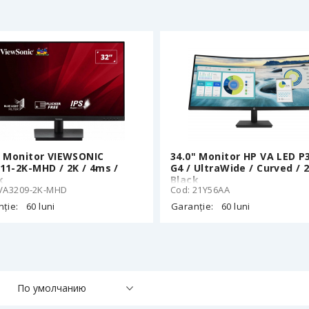
” Monitor VIEWSONIC
34.0" Monitor HP VA LED P
11-2K-MHD / 2K / 4ms /
G4 / UltraWide / Curved / 2
k
Black
 VA3209-2K-MHD
Cod: 21Y56AA
ție:
60 luni
Garanție:
60 luni
По умолчанию