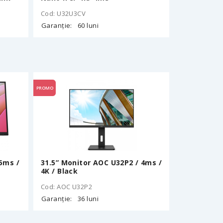
Cod: U32U3CV
Garanție:
60 luni
PROMO
 5ms /
31.5” Monitor AOC U32P2 / 4ms /
4K / Black
Cod: AOC U32P2
Garanție:
36 luni