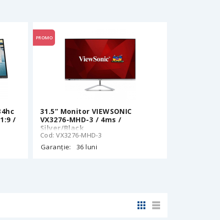
PROMO
34hc
31.5” Monitor VIEWSONIC
1:9 /
VX3276-MHD-3 / 4ms /
Silver/Black
Cod: VX3276-MHD-3
Garanție:
36 luni