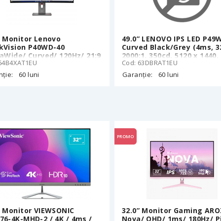
” Monitor Lenovo
49.0” LENOVO IPS LED P49
kVision P40WD-40
Curved Black/Grey (4ms, 32
raWide/ Curved/ 120Hz/ 21:9
2000:1, 350cd, 5120 x 1440,
 64B4XAT1EU
Cod: 63DBRAT1EU
178°/178°, 2 x HDMI2.1,
DisplayPort, Thunderbolt 
ție:
60 luni
Garanție:
60 luni
in/out (Data, Video, Power
USB Hub: 4xUSB3.2 + USB-C
(RJ-45), Curvature 3800R, 
Adjustment, Audio Line-ou
Speakers 2 x 5W, VESA)
PROMO
” Monitor VIEWSONIC
32.0” Monitor Gaming ARO
76-4K-MHD-2 / 4K / 4ms /
Nova/ QHD/ 1ms/ 180Hz/ P