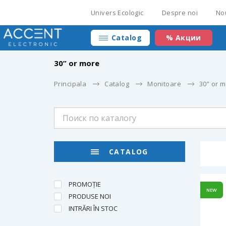
Univers Ecologic
Despre noi
No
Catalog
% Акции
30” or more
Principala
Catalog
Monitoare
30” or 
CATALOG
PROMOȚIE
NEW
PRODUSE NOI
INTRĂRI ÎN STOC