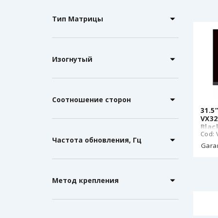
Тип Матрицы
Изогнутый
Соотношение сторон
31.5
VX32
Blac
Cod:
Частота обновления, Гц
Garan
Метод крепления