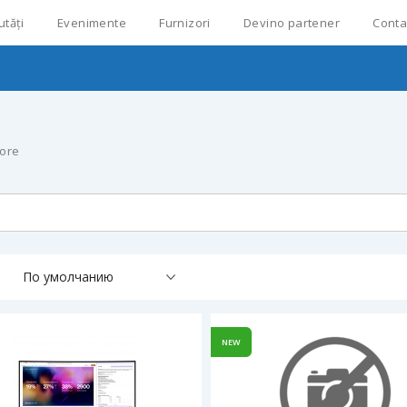
utăți
Evenimente
Furnizori
Devino partener
Conta
more
По умолчанию
NEW