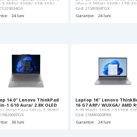
a 7 258V/ 32GB/ 1TB SSD/
Ultra 7 255H/ 32GB/ 1TB SS
 21U20034GX
Cod: 21SR004TGX
k
Black
ție:
24 luni
Garanție:
24 luni
op 14.0” Lenovo ThinkPad
Laptop 16” Lenovo ThinkB
-in-1 G10 Aura/ 2.8K OLED
16 G7 ARP/ WUXGA/ AMD R
z/ Intel Core Ultra 7 258V/
5 7535HS/ 16GB / 512GB SS
 21NU00KFGX
Cod: 21MW000PRK
/ 1TB SSD/ Win11Pro
Arctic Grey
ție:
36 luni
Garanție:
24 luni