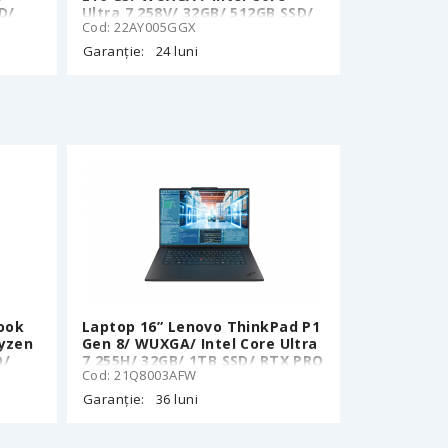
D/
Ultra 7 258V/ 32GB/ 512GB SSD/
Cod: 22AY005GGX
Black
Garanție:
24 luni
ook
Laptop 16” Lenovo ThinkPad P1
yzen
Gen 8/ WUXGA/ Intel Core Ultra
D/
7 255H/ 32GB/ 1TB SSD/ RTX PRO
Cod: 21Q8003AFW
1000/ Win11Pro
Garanție:
36 luni