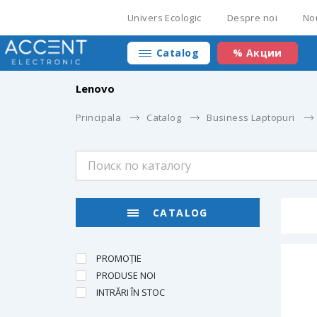
Univers Ecologic
Despre noi
No
Catalog
% Акции
Lenovo
Principala
Catalog
Business Laptopuri
CATALOG
PROMOȚIE
PRODUSE NOI
INTRĂRI ÎN STOC