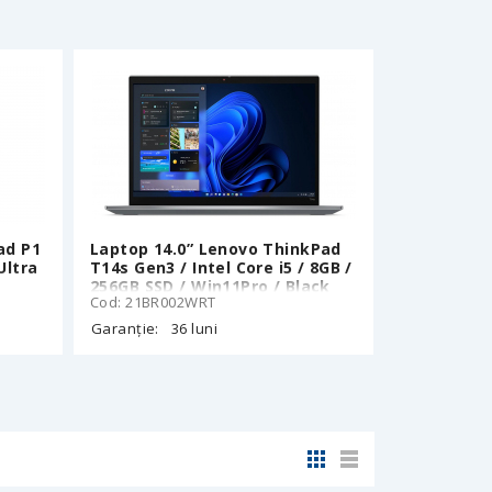
ad P1
Laptop 14.0” Lenovo ThinkPad
Ultra
T14s Gen3 / Intel Core i5 / 8GB /
256GB SSD / Win11Pro / Black
Cod: 21BR002WRT
Garanție:
36 luni