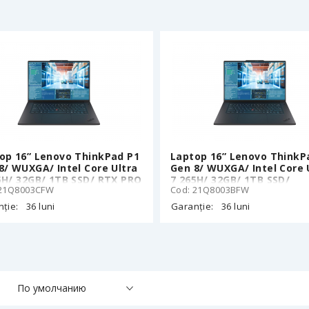
op 16” Lenovo ThinkPad P1
Laptop 16” Lenovo ThinkP
8/ WUXGA/ Intel Core Ultra
Gen 8/ WUXGA/ Intel Core 
5H/ 32GB/ 1TB SSD/ RTX PRO
7 265H/ 32GB/ 1TB SSD/
 21Q8003CFW
Cod: 21Q8003BFW
/ Win11Pro
Win11Pro
ție:
36 luni
Garanție:
36 luni
По умолчанию