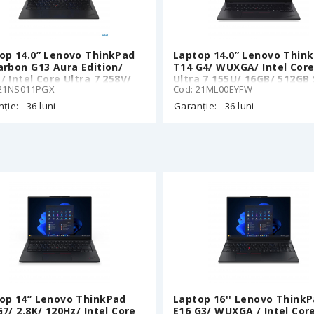
op 14.0” Lenovo ThinkPad
Laptop 14.0” Lenovo Thin
arbon G13 Aura Edition/
T14 G4/ WUXGA/ Intel Cor
/ Intel Core Ultra 7 258V/
Ultra 7 155U/ 16GB/ 512GB
 21NS011PGX
Cod: 21ML00EYFW
/ 1TB SSD/ Win11Pro
ție:
36 luni
Garanție:
36 luni
op 14” Lenovo ThinkPad
Laptop 16'' Lenovo Think
G7/ 2.8K/ 120Hz/ Intel Core
E16 G3/ WUXGA / Intel Cor