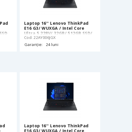
kPad
Laptop 16'' Lenovo ThinkPad
e
E16 G3/ WUXGA / Intel Core
 SSD
Ultra 5 228V/ 32GB/ 512GB SSD/
Cod: 22AY006JGX
Black
Garanție:
24 luni
Pad
Laptop 16'' Lenovo ThinkPad
e
E16 G3/ WUXGA / Intel Core