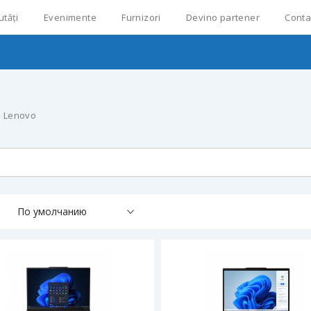
utăți
Evenimente
Furnizori
Devino partener
Conta
Lenovo
По умолчанию