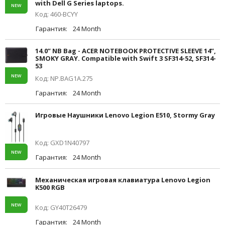
with Dell G Series laptops.
NEW
Код: 460-BCYY
Гарантия:
24 Month
14.0” NB Bag - ACER NOTEBOOK PROTECTIVE SLEEVE 14”,
SMOKY GRAY. Compatible with Swift 3 SF314-52, SF314-
53
NEW
Код: NP.BAG1A.275
Гарантия:
24 Month
Игровые Наушники Lenovo Legion E510, Stormy Gray
Код: GXD1N40797
NEW
Гарантия:
24 Month
Механическая игровая клавиатура Lenovo Legion
K500 RGB
NEW
Код: GY40T26479
Гарантия:
24 Month