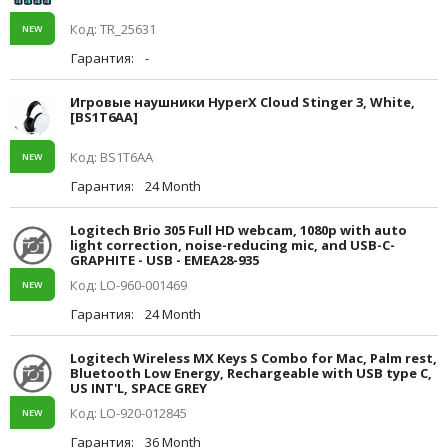
Код: TR_25631
NEW
Гарантия:
-
Игровые наушники HyperX Cloud Stinger 3, White,
[BS1T6AA]
Код: BS1T6AA
NEW
Гарантия:
24 Month
Logitech Brio 305 Full HD webcam, 1080p with auto
light correction, noise-reducing mic, and USB-C-
GRAPHITE - USB - EMEA28-935
Код: LO-960-001469
NEW
Гарантия:
24 Month
Logitech Wireless MX Keys S Combo for Mac, Palm rest,
Bluetooth Low Energy, Rechargeable with USB type C,
US INT'L, SPACE GREY
Код: LO-920-012845
NEW
Гарантия:
36 Month