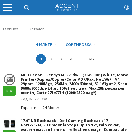
Главная
Каталог
ФИЛЬТР
СОРТИРОВКА
1
2
3
4
...
247
MFD Canon i-Sensys MF275dw II (7345C001) White, Mono
Printer/Duplex/Copier/Color ADF/Fax, Net,WiFi, A4,
29ppm, 1200Mgz, 256Mb, 2400x600dpi, 60-163g/m2, Scan
9600x9600dpi-24 bit,150sheet tray, Max.20k pages per
NEW
month, Cartr 071/071H (1200/2500 pag*)
Код: MF275DWII
Гарантия:
24 Month
17.0” NB Backpack - Dell Gaming Backpack 17,
GM1720PM, Fits most laptops up to 17”, rain cover,
water-resistant shield , reflective design, Compatible