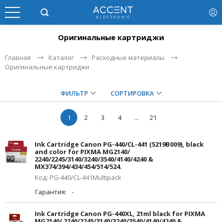
Оригинальные картриджи
Главная
Каталог
Расходные материалы
Оригинальные картриджи
ФИЛЬТР
СОРТИРОВКА
1
2
3
4
...
21
Ink Cartridge Canon PG-440/CL-441 (5219B009), black
and color for PIXMA MG2140/
2240/2245/3140/3240/3540/4140/4240 &
MX374/394/434/454/514/524.
Код: PG-440/CL-441Multipack
Гарантия:
-
Ink Cartridge Canon PG-440XL, 21ml black for PIXMA
MG2140/ 2240/2245/3140/3240/3540/4140/4240 &