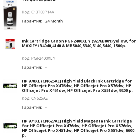
Код: C13T03P14A
Гарантия:
24 Month
Ink Cartridge Canon PGI-2400XL Y (9276B001) yellow, for
MAXIFY iB4040,4140 & MB5040,5340,5140,5440, 1500p.
Код: PGI-2400XL Y
Гарантия:
-
HP 970XL (CN625AE) High Yield Black Ink Cartridge for
HP Officejet Pro X476dw, HP Officejet Pro X576dw, HP
Officejet Pro X451dw, HP Officejet Pro X551dw, 9200 p.
Код: CN625AE
Гарантия:
-
HP 971XL (CN627AE) High Yield Magenta Ink Cartridge
for HP Officejet Pro X476dw, HP Officejet Pro X576dw,
HP Officejet Pro X451dw, HP Officejet Pro X551dw, 6600
p.