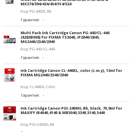
MX374/394/434/454/514/524
Код: PG-440XL Bk
Гарантия:
-
Multi Pack Ink Cartridge Canon PG-445/CL-446
(8283B008) for PIXMA TS3640, iP2840/2845,
MG2440/2540/2940
Код: PG-445/CL-446
Гарантия:
-
Ink Cartridge Canon CL-446XL, color (c.m.y), 13ml for
PIXMA MG2440/2540/2940
Код: CL-446XL Color
Гарантия:
-
Ink Cartridge Canon PGI-2400XL Bk, black, 70,9ml for
MAXIFY iB4040,4140 & MB5040,5340,5140,5440
Код: PGI-2400XL Bk