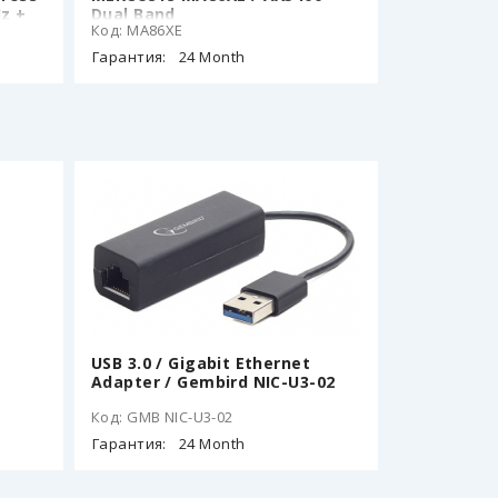
z +
Dual Band
Код: MA86XE
l
Гарантия:
24 Month
s,
USB 3.0 / Gigabit Ethernet
Adapter / Gembird NIC-U3-02
Код: GMB NIC-U3-02
Гарантия:
24 Month