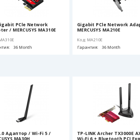
Gigabit PCle Network
Gigabit PCle Network Adap
ter / MERCUSYS MA310E
MERCUSYS MA210E
 MA310E
Код: MA210E
нтия:
36 Month
Гарантия:
36 Month
.0 Адаптор / Wi-Fi 5 /
TP-LINK Archer TX3000E A
CUSYS MA30H
Wi-Fi 6 + Bluetooth PCI Ex