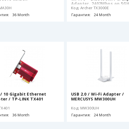
Adapter, 2402Mbps on 5GH
 MA30H
Код: Archer TX3000E
574Mpbs on 2.4GHz,
802.11ax/ac/n/g/b/a, 2 Dua
нтия:
36 Month
Гарантия:
24 Month
Band detachable аntenna
Bluetooth 5.0
 / 10 Gigabit Ethernet
USB 2.0 / Wi-Fi Adapter /
ter / TP-LINK TX401
MERCUSYS MW300UH
TX401
Код: MW300UH
нтия:
36 Month
Гарантия:
24 Month