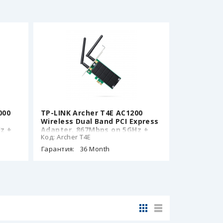
000
TP-LINK Archer T4E AC1200
Wireless Dual Band PCI Express
z +
Adapter, 867Mbps on 5GHz +
Код: Archer T4E
300Mpbs on 2.4GHz,
l
802.11a/b/g/n/ac, 2 Dual Band
Гарантия:
36 Month
s,
detachable аntennas