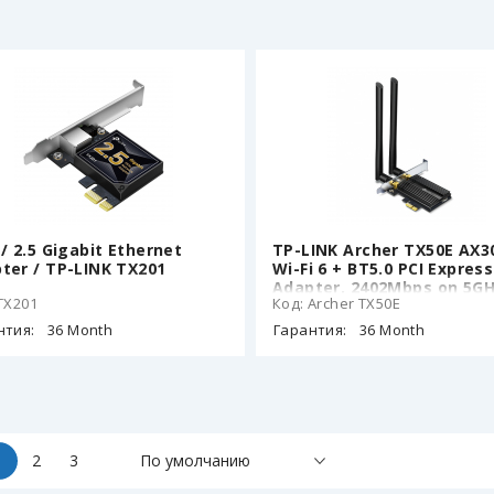
 / 2.5 Gigabit Ethernet
TP-LINK Archer TX50E AX3
ter / TP-LINK TX201
Wi-Fi 6 + BT5.0 PCI Express
Adapter, 2402Mbps on 5GH
TX201
Код: Archer TX50E
574Mpbs on 2.4GHz,
802.11ax/ac/n/g/b/a, 2 Dua
нтия:
36 Month
Гарантия:
36 Month
Band detachable аntenna
Bluetooth 5.0
1
2
3
По умолчанию