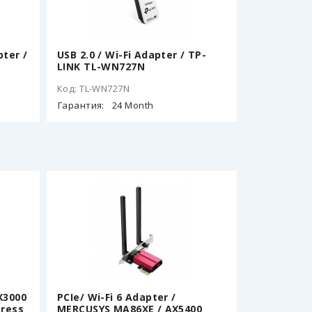
ter /
USB 2.0 / Wi-Fi Adapter / TP-
LINK TL-WN727N
Код: TL-WN727N
Гарантия:
24 Month
X3000
PCIe/ Wi-Fi 6 Adapter /
press
MERCUSYS MA86XE / AX5400