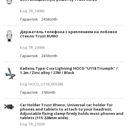
Код: TR_24983
Гарантия:
24 Month
Держатель телефона с креплением на лобовое
стекло Trust RUNO
Код: TR_24984
Гарантия:
24 Month
Кабель Type-C на Lighning HOCO “U118 Triumph” /
1.2m / Zinc alloy / 27W / Black
Код: HOCO_U118_603386
Гарантия:
3 Month
Car Holder Trust Rheno, Universal car holder for
phones and tablets to attach to your headrest,
Adjustable fixing clamp firmly holds most phones and
tablets (115-228mm wide)
Код: TR_23699